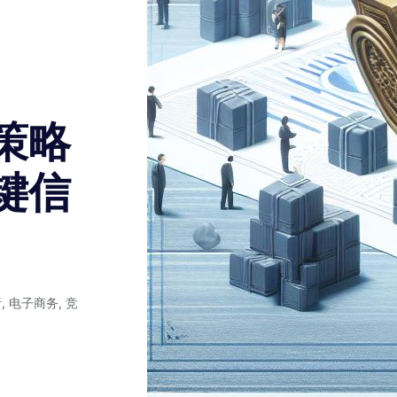
策略
键信
析
,
电子商务
,
竞