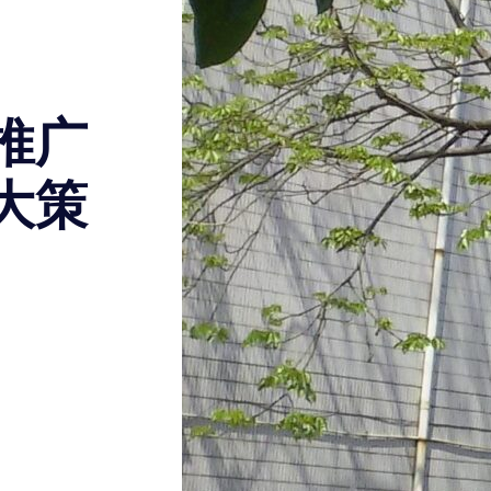
推广
大策