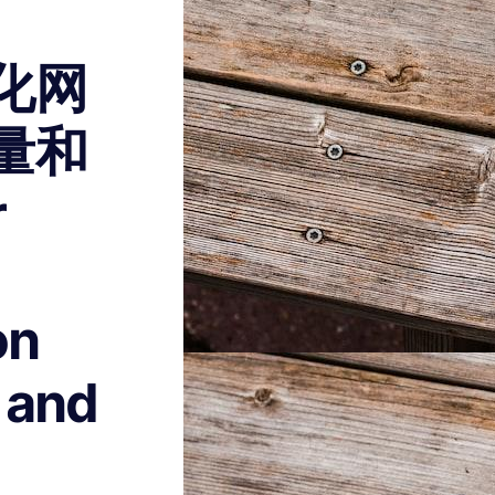
化网
量和
r
on
c and