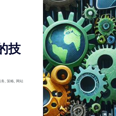
的技
商务
,
策略
,
网站