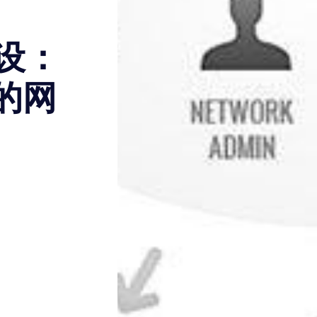
建设：
的网